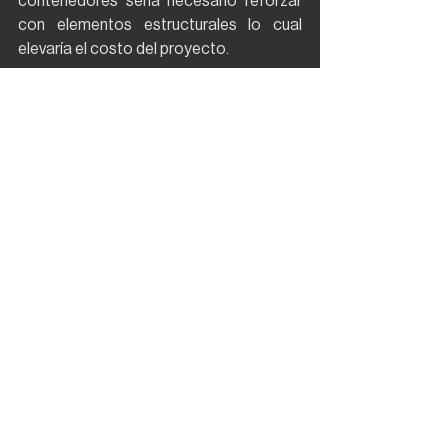
contenedores sería necesario reforzar 
con elementos estructurales lo cual 
elevaría el costo del proyecto.
Por último, es importante informarse de 
las leyes y normativas locales respecto 
al transporte y la construcción de 
contenedores.
Así que 
¿Es esta una nueva opción de 
vivienda? ¿Te atreverías a construir una 
casa contenedor? ¿Vivirías en una casa 
contenedor? 
Ver todo
Entradas recientes