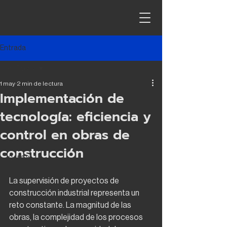
Entrada
All Posts
1 may
2 min de lectura
All Posts
Implementación de
ingeniería
tecnología: eficiencia y
arquitectura
control en obras de
contrucción
construcción
CAPEX
La supervisión de proyectos de 
construcción industrial representa un 
reto constante. La magnitud de las 
obras, la complejidad de los procesos 