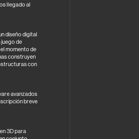
os llegado al 
 diseño digital 
 juego de 
a el momento de 
inas construyen 
estructuras con 
tware avanzados 
escripción breve 
 en 3D para 
en conjunto 