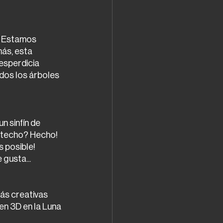
. Estamos 
ás, esta 
esperdicia 
dos los árboles 
n sinfín de 
l techo? Hecho! 
 posible! 
 gusta...
ás creativas 
en 3D en la Luna 