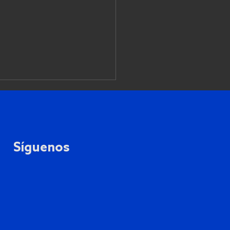
Síguenos
eto organizacional de
rvenir una planta sin
ner producción.