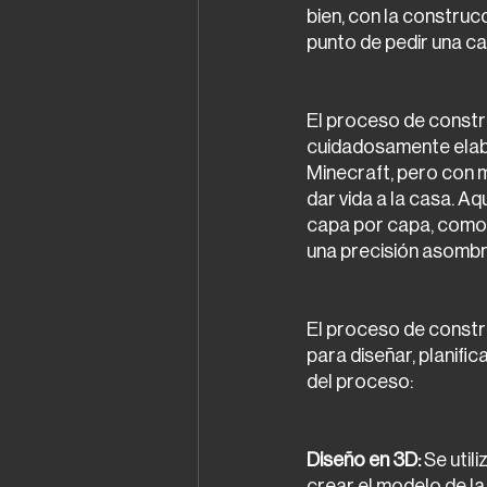
bien, con la construc
punto de pedir una c
El proceso de constr
cuidadosamente elabo
Minecraft, pero con m
dar vida a la casa. A
capa por capa, como 
una precisión asomb
El proceso de constr
para diseñar, planific
del proceso:
Diseño en 3D:
 Se uti
crear el modelo de la