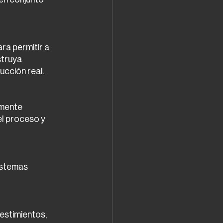
ra permitir a 
struya 
ucción real.
lmente 
l proceso y 
istemas 
estimientos, 