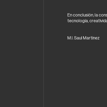
En conclusión, la con
tecnología, creativida
M.I. Saul Martinez