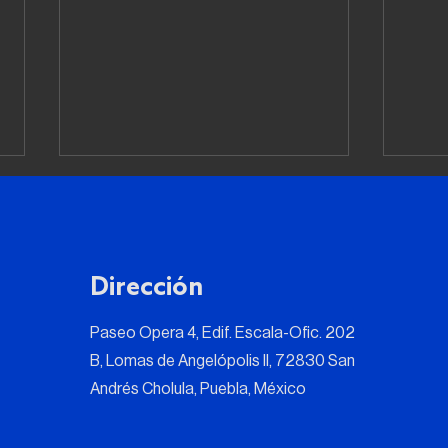
Dirección
Paseo Opera 4, Edif. Escala-Ofic. 202
Muchas empresas
El r
B, Lomas de Angelópolis II, 72830 San
supervisan, pero pocas
inte
Andrés Cholula, Puebla, México
realmente generan control
dete
y valor