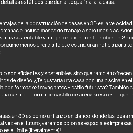
s detalles estéticos que dan el toque final a la casa.
entajas de la construcción de casas en 3D es la velocidad
semanas e incluso meses de trabajo a solo unos días. Adem
s más sustentable y amigable con el medio ambiente. Se d
consume menos energía, lo que es una gran noticia para to
a.
lo son eficientes y sostenibles, sino que también ofrecen u
inos de diseño. ¿Te gustaría una casa con una piscina en e
da con formas extravagantes y estilo futurista? También es
una casa con forma de castillo de arena si eso es lo que te
asas en 3D es como un lienzo en blanco, donde las ideas m
al vez en el futuro, veremos colonias espaciales impresas 
 es el límite (literalmente)!