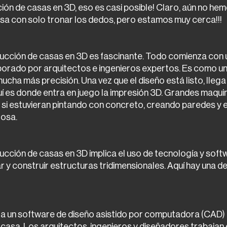
ción de casas en 3D, eso es casi posible! Claro, aún no hem
asa con solo tronar los dedos, pero estamos muy cerca!!!
ucción de casas en 3D es fascinante. Todo comienza con un
rado por arquitectos e ingenieros expertos. Es como un
ucha más precisión. Una vez que el diseño está listo, lleg
quí es donde entra en juego la impresión 3D. Grandes maqu
si estuvieran pintando con concreto, creando paredes y 
rosa.
ucción de casas en 3D implica el uso de tecnología y sof
ar y construir estructuras tridimensionales. Aquí hay una d
liza un software de diseño asistido por computadora (CAD)
 casa. Los arquitectos, ingenieros y diseñadores trabajan 