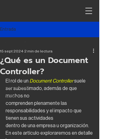
Entrada
All Posts
15 sept 2024
2 min de lectura
All Posts
¿Qué es un Document
ingeniería
Controller?
arquitectura
El rol de un 
Document Controller
suele 
contrucción
ser subestimado, además de que 
muchos no
CAPEX
comprenden plenamente las 
responsabilidades y el impacto que 
tienen sus actividades
dentro de una empresa u organización. 
En este artículo exploraremos en detalle 