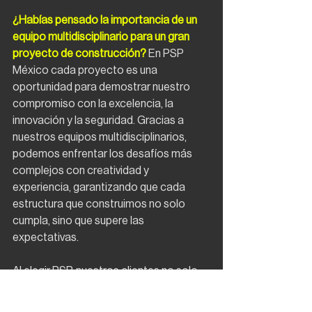
¿Habías pensado la importancia de un 
equipo multidisciplinario para un gran 
proyecto de construcción?
 En PSP 
México cada proyecto es una 
oportunidad para demostrar nuestro 
compromiso con la excelencia, la 
innovación y la seguridad. Gracias a 
nuestros equipos multidisciplinarios, 
podemos enfrentar los desafíos más 
complejos con creatividad y 
experiencia, garantizando que cada 
estructura que construimos no solo 
cumpla, sino que supere las 
expectativas.
Al elegir PSP, nuestros clientes no solo 
obtienen un socio en el diseño de su 
proyecto,sino un aliado comprometido 