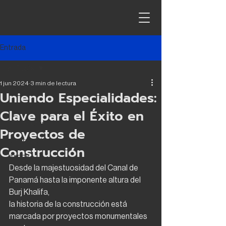
Entrada
All Posts
1 jun 2024
3 min de lectura
All Posts
Uniendo Especialidades:
ingeniería
Clave para el Éxito en
arquitectura
Proyectos de
contrucción
Construcción
CAPEX
Desde la majestuosidad del Canal de 
Panamá hasta la imponente altura del 
Burj Khalifa,
la historia de la construcción está 
marcada por proyectos monumentales 