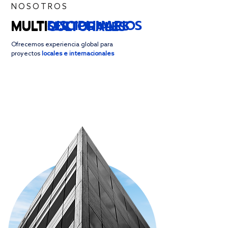
NOSOTROS
MULTI
DISCIPLINARIOS
MULTI
SECTORIALES
MULTI
CULTURALES
Ofrecemos experiencia global para
proyectos
locales e internacionales
Talento Mexicano
Origen alemán