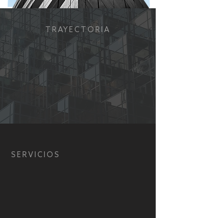
TRAYECTORIA
8 AÑOS
PRESENTES
EN MÉXICO
SERVICIOS
Total design
is a
way of doing and
thinking