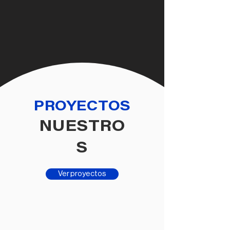
tienen un balance con un objetivo 100%
funcional.
PROYECTOS
NUESTRO
S
Ver proyectos
​MÉXICO