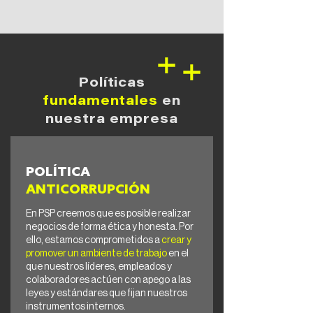
Políticas
fundamentales
en
nuestra empresa
POLÍTICA
ANTICORRUPCIÓN
En PSP creemos que es posible realizar
negocios de forma ética y honesta. Por
ello, estamos comprometidos a
crear y
promover un ambiente de trabajo
en el
que nuestros líderes, empleados y
colaboradores actúen con apego a las
leyes y estándares que fijan nuestros
instrumentos internos.