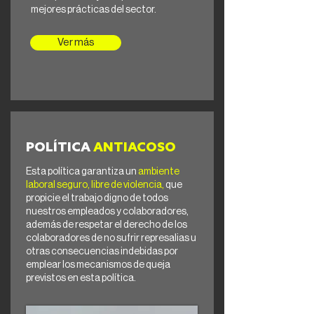
mejores prácticas del sector.
Ver más
POLÍTICA
ANTIACOSO
Esta política garantiza un
ambiente
laboral seguro, libre de violencia,
que
propicie el trabajo digno de todos
nuestros empleados y colaboradores,
además de respetar el derecho de los
colaboradores de no sufrir represalias u
otras consecuencias indebidas por
emplear los mecanismos de queja
previstos en esta política.