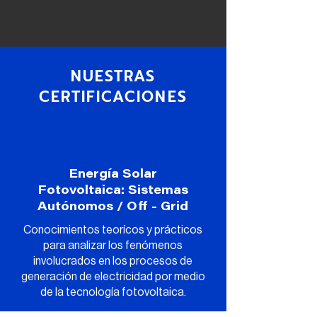
NUESTRAS
CERTIFICACIONES
Energía Solar
Fotovoltaica: Sistemas
Autónomos / Off - Grid
Conocimientos teorícos y prácticos
para analizar los fenómenos
involucrados en los procesos de
generación de electricidad por medio
de la tecnología fotovoltaica.