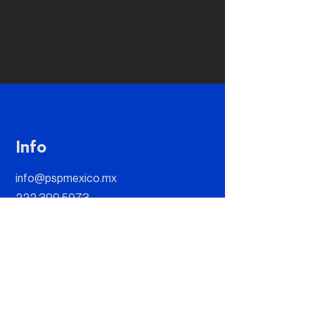
Info
info@pspmexico.mx
222 399 5973
Dirección
Paseo Opera 4, Edif. Escala-Ofic. 202
B, Lomas de Angelópolis II, 72830 San