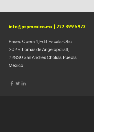
info@pspmexico.mx
|
222 399 5973
Paseo Opera 4, Edif. Escala-Ofic.
202 B, Lomas de Angelópolis II,
72830 San Andrés Cholula, Puebla,
México