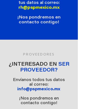
tus datos al correo:
rh@pspmexico.mx
¡Nos pondremos en
contacto contigo!
PROVEEDORES
¿INTERESADO EN
SER
PROVEEDOR?
Envíanos todos tus datos
al correo:
info@pspmexico.mx
¡Nos pondremos en
contacto contigo!