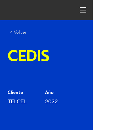
< Volver
CEDIS
Cliente
Año
TELCEL
2022