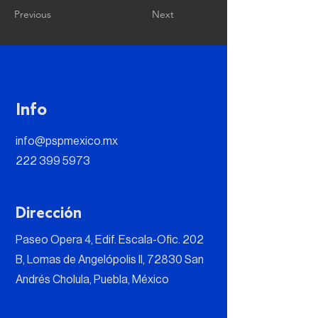
Previous
Next
Info
info@pspmexico.mx
222 399 5973
Dirección
Paseo Opera 4, Edif. Escala-Ofic. 202
B, Lomas de Angelópolis II, 72830 San
Andrés Cholula, Puebla, México