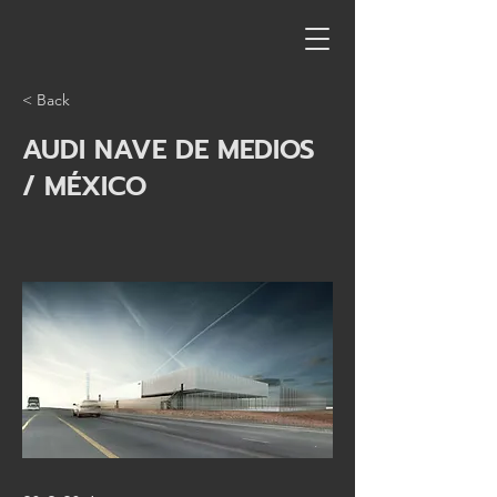
< Back
AUDI NAVE DE MEDIOS
/ MÉXICO