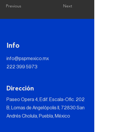
Previous
Next
Info
info@pspmexico.mx
222 399 5973
Dirección
Paseo Opera 4, Edif. Escala-Ofic. 202
B, Lomas de Angelópolis II, 72830 San
Andrés Cholula, Puebla, México