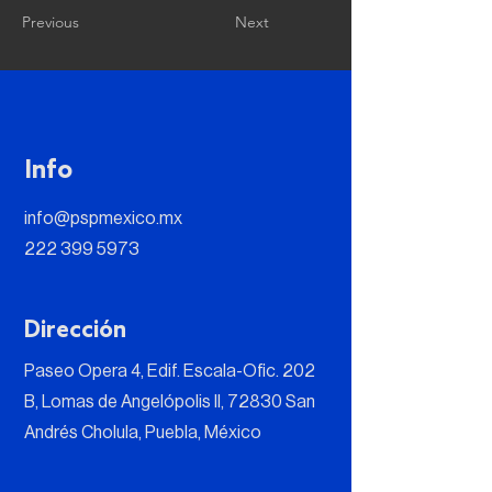
Previous
Next
Info
info@pspmexico.mx
222 399 5973
Dirección
Paseo Opera 4, Edif. Escala-Ofic. 202
B, Lomas de Angelópolis II, 72830 San
Andrés Cholula, Puebla, México