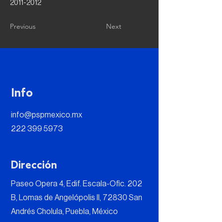
2011-2012
Previous
Next
Info
info@pspmexico.mx
222 399 5973
Dirección
Paseo Opera 4, Edif. Escala-Ofic. 202
B, Lomas de Angelópolis II, 72830 San
Andrés Cholula, Puebla, México