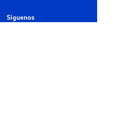
Síguenos
Contáctanos
PSP Mx. Sitio Web creado por
Pix by Pix
Aviso de Privacidad