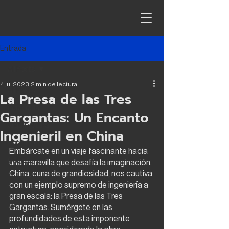
Entrada
All Posts
4 jul 2023
2 min de lectura
All Posts
La Presa de las Tres
ingeniería
Gargantas: Un Encanto
arquitectura
Ingenieril en China
contrucción
Embárcate en un viaje fascinante hacia 
CAPEX
una maravilla que desafía la imaginación. 
China, cuna de grandiosidad, nos cautiva 
con un ejemplo supremo de ingeniería a 
gran escala: la Presa de las Tres 
Gargantas. Sumérgete en las 
profundidades de esta imponente 