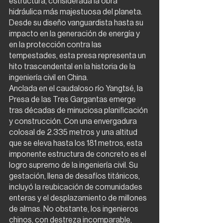
estructura, considerada la obra 
hidráulica más majestuosa del planeta. 
Desde su diseño vanguardista hasta su 
impacto en la generación de energía y 
en la protección contra las 
tempestades, esta presa representa un 
hito trascendental en la historia de la 
ingeniería civil en China.
Anclada en el caudaloso río Yangtsé, la 
Presa de las Tres Gargantas emerge 
tras décadas de minuciosa planificación 
y construcción. Con una envergadura 
colosal de 2.335 metros y una altitud 
que se eleva hasta los 181 metros, esta 
imponente estructura de concreto es el 
logro supremo de la ingeniería civil. Su 
gestación, llena de desafíos titánicos, 
incluyó la reubicación de comunidades 
enteras y el desplazamiento de millones 
de almas. No obstante, los ingenieros 
chinos, con destreza incomparable, 