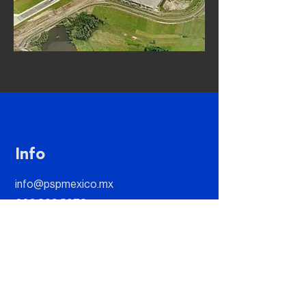
Info
info@pspmexico.mx
222 399 5973
Dirección
Paseo Opera 4, Edif. Escala-Ofic. 202
B, Lomas de Angelópolis II, 72830 San