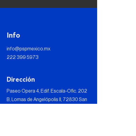
Info
info@pspmexico.mx
222 399 5973
Dirección
Paseo Opera 4, Edif. Escala-Ofic. 202
B, Lomas de Angelópolis II, 72830 San
Andrés Cholula, Puebla, México
Síguenos