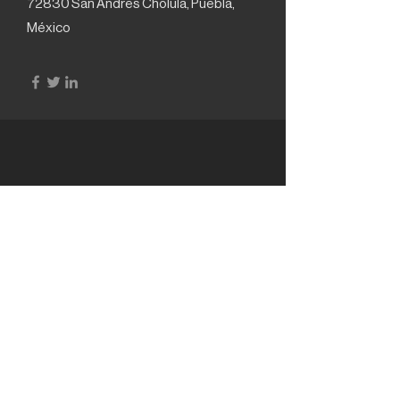
72830 San Andrés Cholula, Puebla,
México