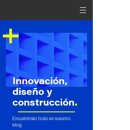
Innovación,
diseño y
construcción
.
Encuéntralo todo en nuestro
blog.