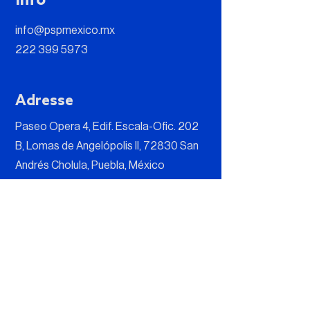
info@pspmexico.mx
222 399 5973
Adresse
Paseo Opera 4, Edif. Escala-Ofic. 202
B, Lomas de Angelópolis II, 72830 San
Andrés Cholula, Puebla, México
Folge uns
Kontaktiere uns