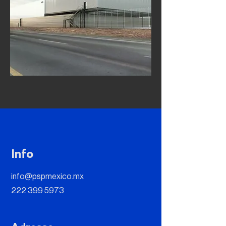
Info
info@pspmexico.mx
222 399 5973