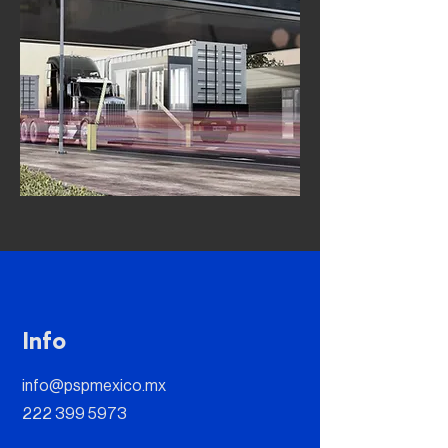
Info
info@pspmexico.mx
222 399 5973