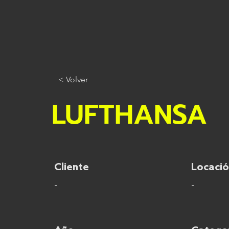
< Volver
LUFTHANSA
Cliente
Locaci
-
-