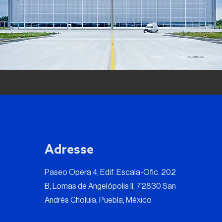
Adresse
Paseo Opera 4, Edif. Escala-Ofic. 202
B, Lomas de Angelópolis II, 72830 San
Andrés Cholula, Puebla, México