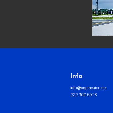
Info
info@pspmexico.mx
222 399 5973