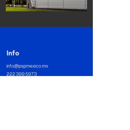
Info
info@pspmexico.mx
222 399 5973
Adresse
Paseo Opera 4, Edif. Escala-Ofic. 202
B, Lomas de Angelópolis II, 72830 San
Andrés Cholula, Puebla, México