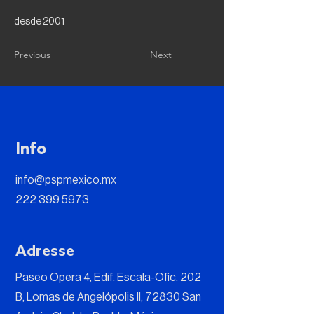
desde 2001
Previous
Next
Info
info@pspmexico.mx
222 399 5973
Adresse
Paseo Opera 4, Edif. Escala-Ofic. 202
B, Lomas de Angelópolis II, 72830 San