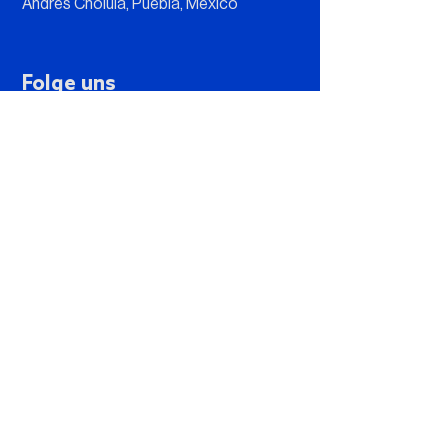
Andrés Cholula, Puebla, México
Folge uns
Kontaktiere uns
PSP Mx. Website erstellt von
Pix by Pix
Datenschutzhinweis