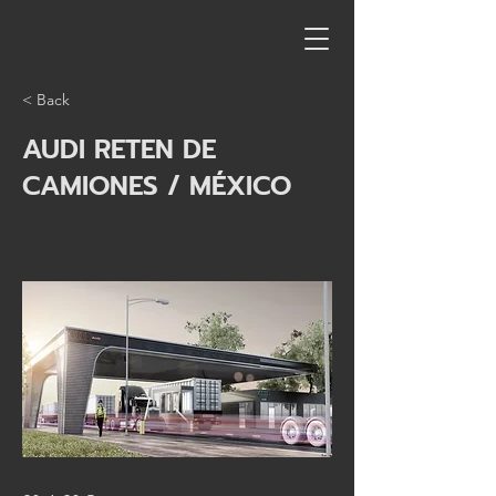
< Back
AUDI RETEN DE
CAMIONES / MÉXICO