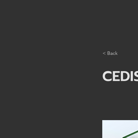
< Back
CEDI