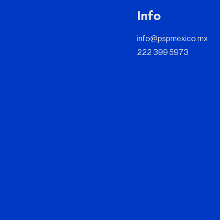
Info
info@pspmexico.mx
222 399 5973