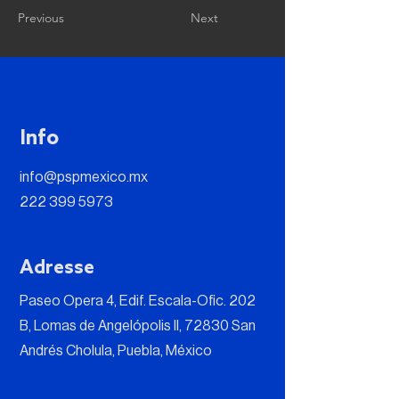
Previous
Next
Info
info@pspmexico.mx
222 399 5973
Adresse
Paseo Opera 4, Edif. Escala-Ofic. 202
B, Lomas de Angelópolis II, 72830 San
Andrés Cholula, Puebla, México