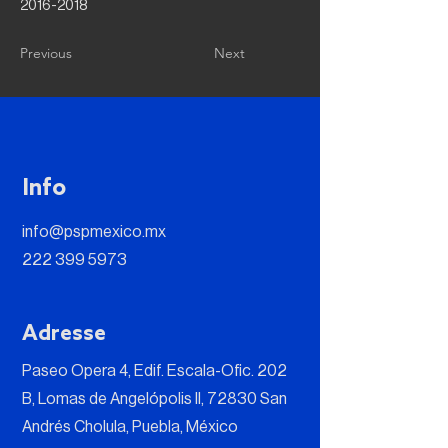
2016-2018
Previous
Next
Info
info@pspmexico.mx
222 399 5973
Adresse
Paseo Opera 4, Edif. Escala-Ofic. 202
B, Lomas de Angelópolis II, 72830 San
Andrés Cholula, Puebla, México