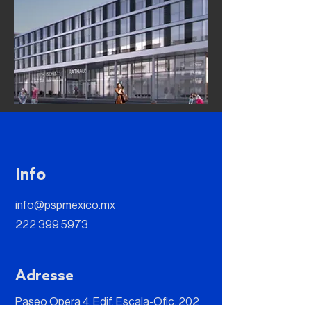
Info
info@pspmexico.mx
222 399 5973
Adresse
Paseo Opera 4, Edif. Escala-Ofic. 202