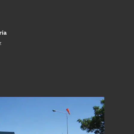
ría
z