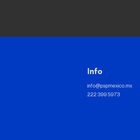
Info
info@pspmexico.mx
222 399 5973