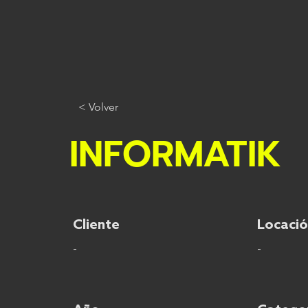
< Volver
INFORMATIK
Cliente
Locaci
-
-