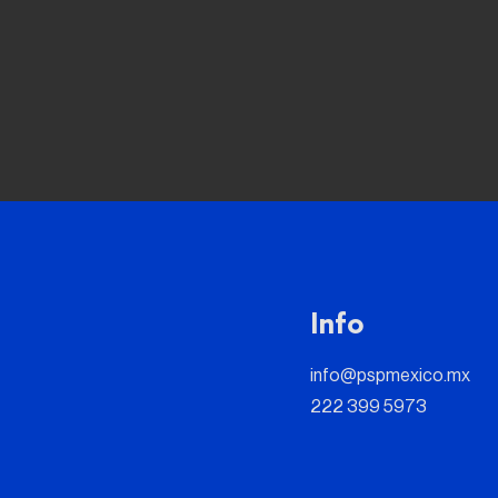
Info
info@pspmexico.mx
222 399 5973