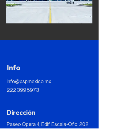
Info
info@pspmexico.mx
222 399 5973
Dirección
Paseo Opera 4, Edif. Escala-Ofic. 202
B, Lomas de Angelópolis II, 72830 San