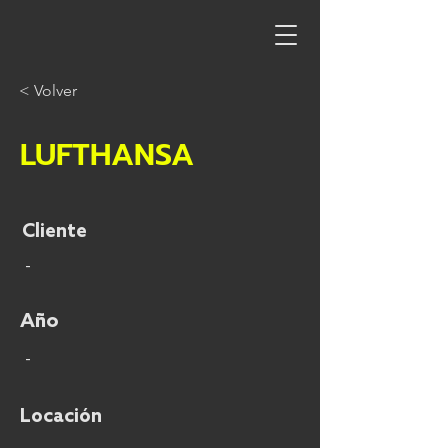
< Volver
LUFTHANSA
Cliente
-
Año
-
Locación