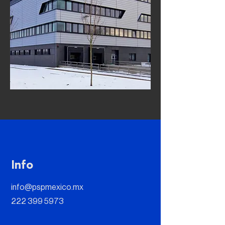
Info
info@pspmexico.mx
222 399 5973