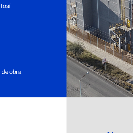
tosí,
y
n de obra