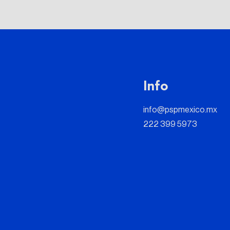
Info
info@pspmexico.mx
222 399 5973