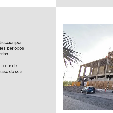
trucción por
les, períodos
rias.
 acotar de
raso de seis