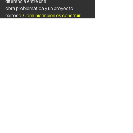
diferencia entre una
obra problemática y un proyecto 
exitoso.
 Comunicar bien es construir 
mejor.
Ver todo
Entradas recientes