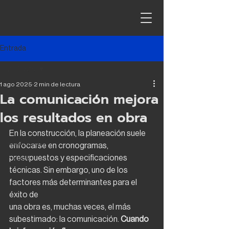
Entrada
All Posts
1 ago 2025
2 min de lectura
All Posts
La comunicación mejora
ingeniería
los resultados en obra
arquitectura
En la construcción, la planeación suele 
contrucción
enfocarse en cronogramas, 
presupuestos y especificaciones 
CAPEX
técnicas. Sin embargo, uno de los 
factores más determinantes para el 
éxito de
una obra es, muchas veces, el más 
subestimado: la comunicación.
 Cuando 