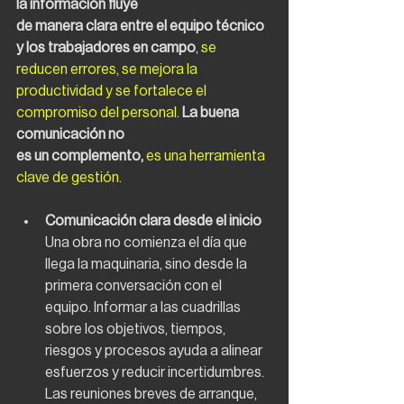
la información fluye
de manera clara entre el equipo técnico 
y los trabajadores en campo
, 
se 
reducen errores, se mejora la 
productividad y se fortalece el 
compromiso del personal.
La buena 
comunicación no
es un complemento, 
es una herramienta 
clave de gestión.
Comunicación clara desde el inicio
Una obra no comienza el día que 
llega la maquinaria, sino desde la 
primera conversación con el 
equipo. Informar a las cuadrillas 
sobre los objetivos, tiempos, 
riesgos y procesos ayuda a alinear 
esfuerzos y reducir incertidumbres. 
Las reuniones breves de arranque, 