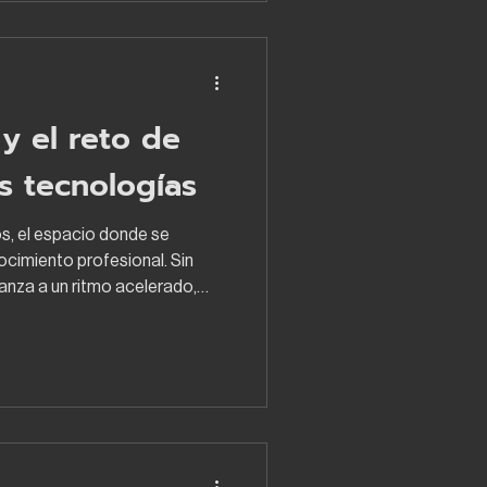
po. Uno de los aprendizajes
y el reto de
s tecnologías
os, el espacio donde se
ocimiento profesional. Sin
anza a un ritmo acelerado,
ogías y metodologías que
e diseñamos, construimos y
o, surge una pregunta clave:
parando a sus estudiantes con
nte demanda el mercado? La
 práctica prof