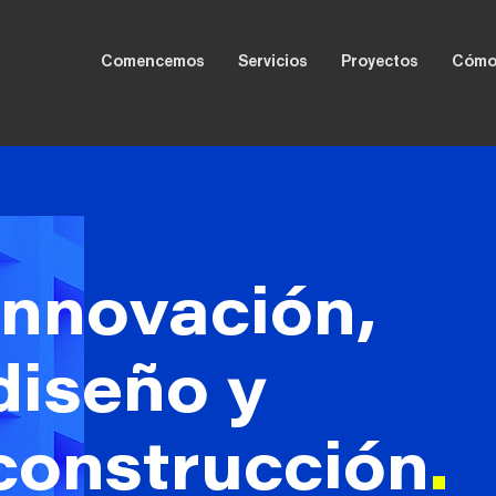
Comencemos
Servicios
Proyectos
Cómo
Innovación,
diseño y
construcción
.