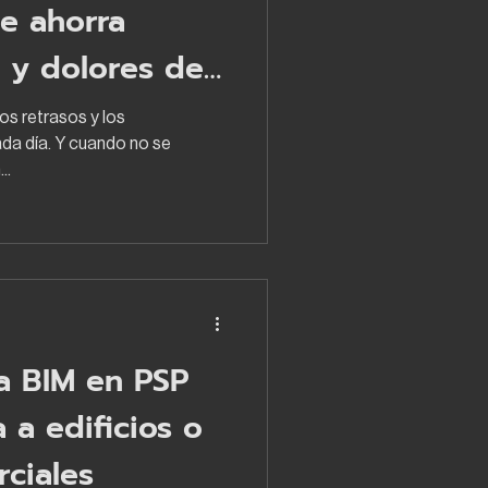
e ahorra
 y dolores de
los retrasos y los
da día. Y cuando no se
..
a BIM en PSP
 a edificios o
ciales