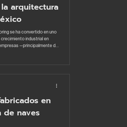
la arquitectura
México
horing se ha convertido en uno
 crecimiento industrial en
 empresas —principalmente de
tá impulsando una nueva ola
ra productiva, parques
os a lo largo del país. Pero
co, el nearshoring está
e la manera en que se
ctura indu
fabricados en
n de naves