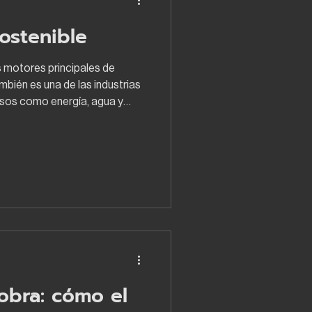
ostenible
s motores principales de
mbién es una de las industrias
sos como energía, agua y
ente a nosotros: hacer de la
ostenible. ¿Cómo se logra?
ero: eficiencia energética.
industriales y comerciales
tegrar iluminación natural y
es. S
 obra: cómo el