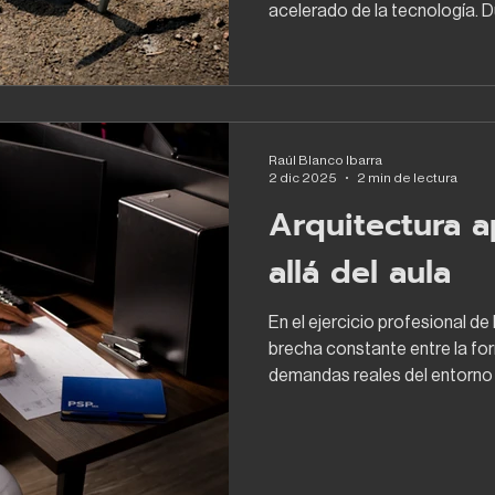
acelerado de la tecnología. 
profesional estuvo fuertemen
procesos constructivos, los m
resolución de problemas en 
práctico sigue siendo un pila
hoy coexiste con un ecosiste
Raúl Blanco Ibarra
redefiniendo por completo la
2 dic 2025
2 min de lectura
coord
Arquitectura a
allá del aula
En el ejercicio profesional de
brecha constante entre la fo
demandas reales del entorno l
proporciona bases fundamenta
representación gráfica y normatividad, ha
clave que se desarrollan únic
diaria , enfrentando proyecto