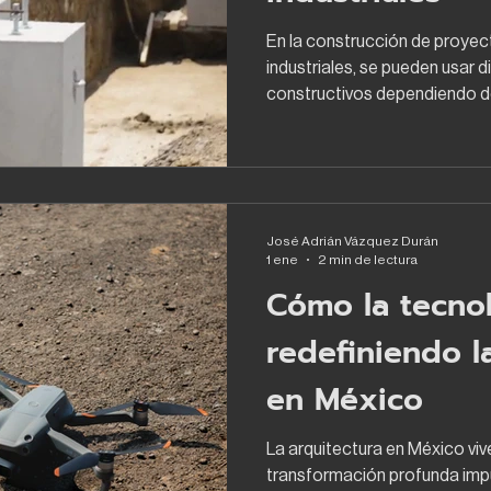
En la construcción de proye
industriales, se pueden usar 
constructivos dependiendo d
la obra; el uso de elementos 
como una alternativa que ofr
ejecución, sin embargo, tambi
que deben ser consideradas e
continuación, se enlistan algu
José Adrián Vázquez Durán
desventajas de la implementa
1 ene
2 min de lectura
Cómo la tecnol
redefiniendo l
en México
La arquitectura en México vi
transformación profunda imp