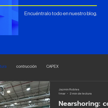
Encuéntralo todo en nuestro blog.
tura
contrucción
CAPEX
Jazmín Robles
1 mar
2 min de lectura
Nearshoring: 