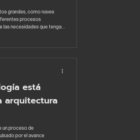
ctos grandes, como naves
diferentes procesos
e las necesidades que tenga
prefabricados es utilizado
ece reducir tiempos de
én implica ciertas limitaciones
n la etapa de planeación. A
nas de las ventajas y
ción de los sistemas
ogía está
a arquitectura
ve un proceso de
ulsado por el avance