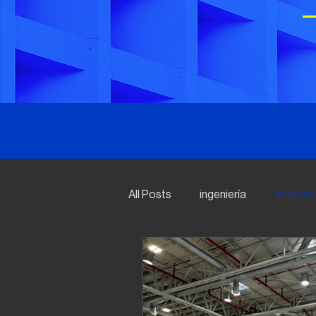
All Posts
ingeniería
arquitec