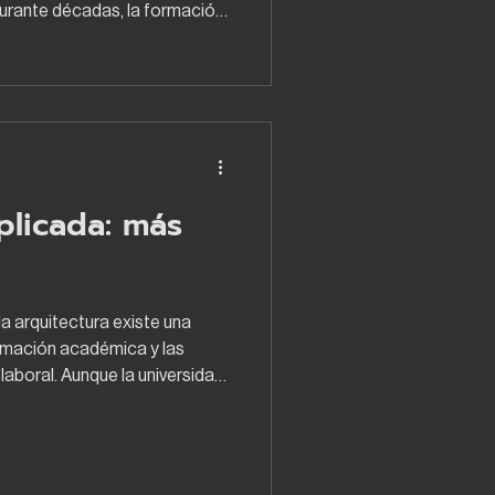
Durante décadas, la formación
te enfocada en la obra, los
ateriales, los tiempos y la
campo. Ese conocimiento
r fundamental. Sin embargo,
ma digital que está
 manera en que se diseñan,
plicada: más
 la arquitectura existe una
rmación académica y las
aboral. Aunque la universidad
les en diseño, teoría,
y competencias
amente a través de la práctica
s reales, clientes, proveedores