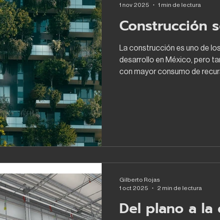
1 nov 2025
1 min de lectura
Construcción s
La construcción es uno de lo
desarrollo en México, pero ta
con mayor consumo de recur
materiales. El reto ya está fr
construcción una actividad s
Con acciones concretas. Prim
Desde el diseño de edificios 
debemos reducir consumos, in
aprovechar energías renovabl
Gilberto Rojas
1 oct 2025
2 min de lectura
Del plano a la