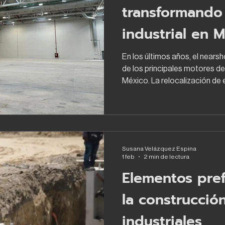
transformando 
industrial en 
En los últimos años, el nears
de los principales motores de
México. La relocalización de
Asia hacia Norteamérica— es
de inversión en infraestructu
industriales y centros logístic
más allá del impacto económi
transformando profundament
Susana Velázquez Espina
concibe y se planea la arquite
1 feb
2 min de lectura
Elementos pre
la construcció
industriales