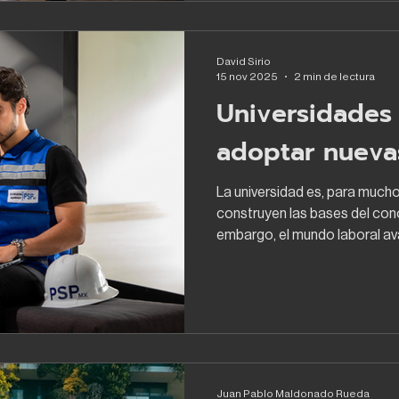
y decisiones críticas de tiem
más relevantes en la vida
David Sirio
15 nov 2025
2 min de lectura
Universidades 
adoptar nueva
La universidad es, para much
construyen las bases del con
embargo, el mundo laboral av
impulsado por nuevas tecnol
transforman la manera en qu
colaboramos. En este context
¿están las universidades pre
las herramientas que realme
brecha entre la academia y la
Juan Pablo Maldonado Rueda