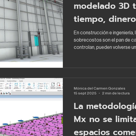
modelado 3D t
tiempo, dinero
cabeza
En construcción e ingeniería, 
sobrecostos son el pan de ca
controlan, pueden volverse un.
Mónica del Carmen Gonzales
15 sept 2025
2 min de lectura
La metodologí
Mx no se limita
espacios comer