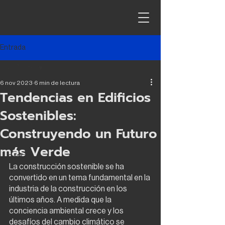
Entrada
All Posts
6 nov 2023
6 min de lectura
All Posts
Tendencias en Edificios
ingeniería
Sostenibles:
arquitectura
Construyendo un Futuro
contrucción
más Verde
CAPEX
La construcción sostenible se ha 
convertido en un tema fundamental en la 
industria de la construcción en los 
últimos años. A medida que la 
conciencia ambiental crece y los 
desafíos del cambio climático se 