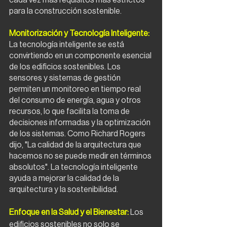
cada vez más requisitos más estrictos 
para la construcción sostenible.
Monitorización y Tecnología Inteligente:
La tecnología inteligente se está 
convirtiendo en un componente esencial 
de los edificios sostenibles. Los 
sensores y sistemas de gestión 
permiten un monitoreo en tiempo real 
del consumo de energía, agua y otros 
recursos, lo que facilita la toma de 
decisiones informadas y la optimización 
de los sistemas. Como Richard Rogers 
dijo, "La calidad de la arquitectura que 
hacemos no se puede medir en términos 
absolutos". La tecnología inteligente 
ayuda a mejorar la calidad de la 
arquitectura y la sostenibilidad.
Enfoque en la Salud y el Bienestar:
Los 
edificios sostenibles no solo se 