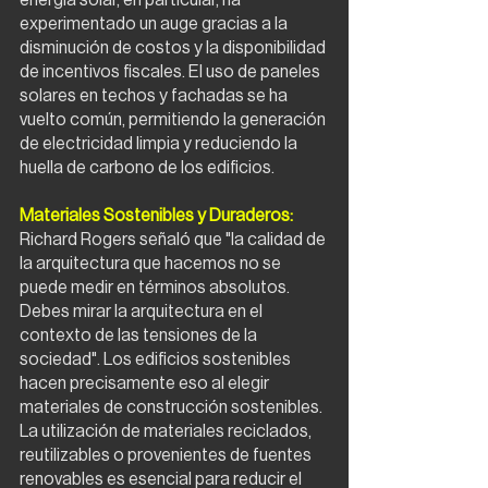
energía solar, en particular, ha 
experimentado un auge gracias a la 
disminución de costos y la disponibilidad 
de incentivos fiscales. El uso de paneles 
solares en techos y fachadas se ha 
vuelto común, permitiendo la generación 
de electricidad limpia y reduciendo la 
huella de carbono de los edificios.
Materiales Sostenibles y Duraderos:
Richard Rogers señaló que "la calidad de 
la arquitectura que hacemos no se 
puede medir en términos absolutos. 
Debes mirar la arquitectura en el 
contexto de las tensiones de la 
sociedad". Los edificios sostenibles 
hacen precisamente eso al elegir 
materiales de construcción sostenibles. 
La utilización de materiales reciclados, 
reutilizables o provenientes de fuentes 
renovables es esencial para reducir el 