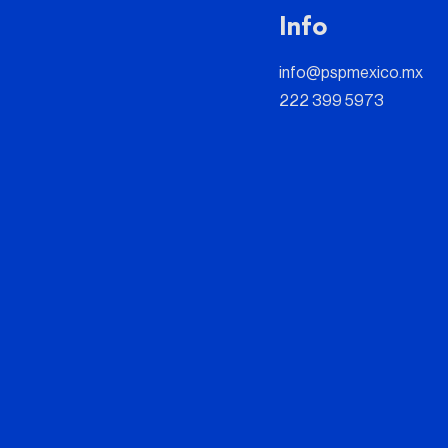
Info
info@pspmexico.mx
222 399 5973