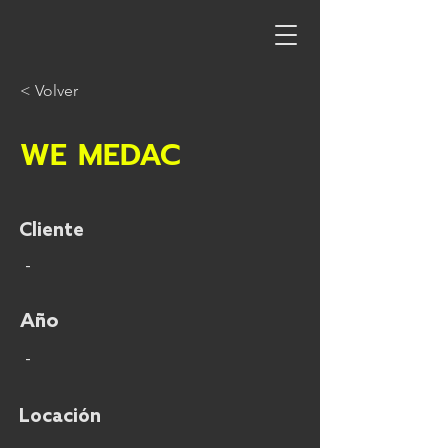
< Volver
WE MEDAC
Cliente
-
Año
-
Locación