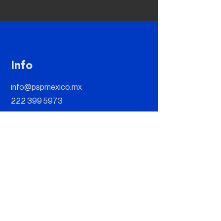
Info
info@pspmexico.mx
222 399 5973
Dirección
Paseo Opera 4, Edif. Escala-Ofic. 202
B, Lomas de Angelópolis II, 72830 San
Andrés Cholula, Puebla, México