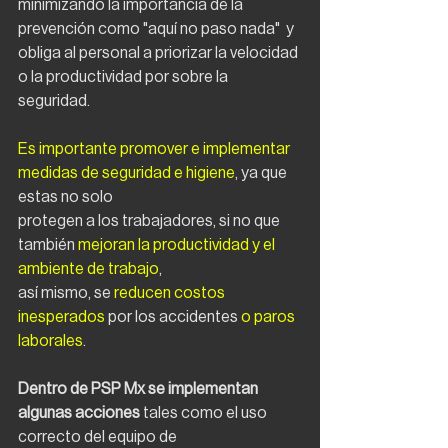
minimizando la importancia de la 
prevención como "aquí no paso nada"  y 
obliga al personal a priorizar la velocidad 
o la productividad por sobre la 
seguridad.
Es importante promover e implementar 
medidas de seguridad e higiene
, ya que 
estas no solo
protegen a los trabajadores, si no que 
también 
mejoran la productividad y el 
ambiente de trabajo
,
así mismo, se 
reducen costos 
inesperados 
por los accidentes 
o paros 
laborales
.
Dentro de PSP Mx se implementan 
algunas acciones
 tales como el uso 
correcto del equipo de