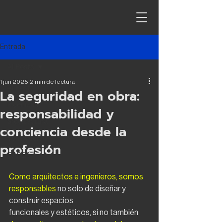
Entrada
All Posts
1 jun 2025
2 min de lectura
All Posts
La seguridad en obra:
ingeniería
responsabilidad y
arquitectura
conciencia desde la
contrucción
profesión
CAPEX
Como arquitectos e ingenieros, somos 
responsables
 no solo de diseñar y 
construir espacios
funcionales y estéticos, si no también 