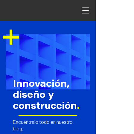
Innovación,
diseño y
construcción
.
Encuéntralo todo en nuestro
blog.