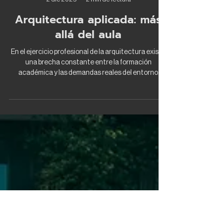
Raúl Blanco Ibarra
2 dic 2025
2 min de lectura
Arquitectura aplicada: más
allá del aula
En el ejercicio profesional de la arquitectura existe
una brecha constante entre la formación
académica y las demandas reales del entorno
laboral. Aunque la universidad proporciona bases
fundamentales en diseño, teoría, representación
gráfica y normatividad, hay competencias clave que
se desarrollan únicamente a través de la práctica
diaria , enfrentando proyectos reales, clientes,
proveedores y decisiones críticas de tiempo. Uno de
los aprendizajes más relevantes en la vida