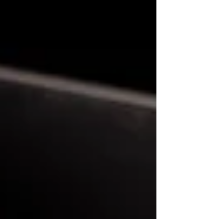
enfocada en la obra, los procesos constructivos, los
materiales, los tiempos y la resolución de problemas
en campo. Ese conocimiento práctico sigue siendo
un pilar fundamental. Sin embargo, hoy coexiste con
un ecosistema digital que está redefiniendo por
completo la manera en que se diseñan, coord