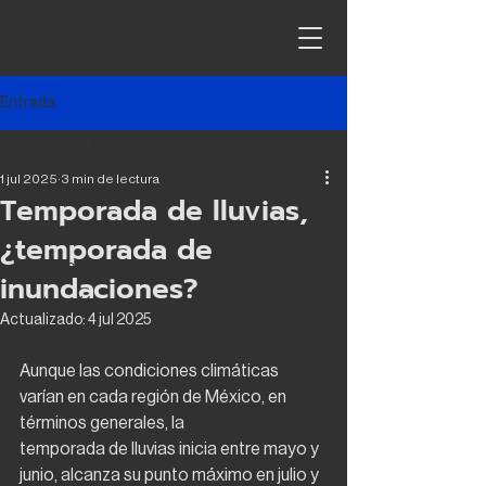
Entrada
All Posts
1 jul 2025
3 min de lectura
All Posts
Temporada de lluvias,
ingeniería
¿temporada de
arquitectura
inundaciones?
contrucción
Actualizado:
4 jul 2025
CAPEX
Aunque las condiciones climáticas 
varían en cada región de México, en 
términos generales, la
temporada de lluvias inicia entre mayo y 
junio, alcanza su punto máximo en julio y 