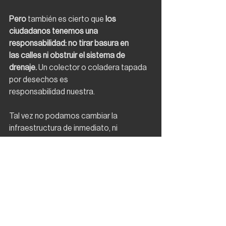
Pero 
también es cierto que
 los 
ciudadanos tenemos una 
responsabilidad: no tirar basura en
las calles ni obstruir el sistema de 
drenaje.
 Un colector o coladera tapada 
por desechos es
responsabilidad nuestra.
Tal vez no podamos cambiar la 
infraestructura de inmediato, ni 
transformar la cultura urbana
de la noche a la mañana. Pero podemos 
empezar por hacer lo que nos toca 
como ciudadanos.
Ingeniería
Arquitectura
Temporada de lluvia
sistema de drenaje