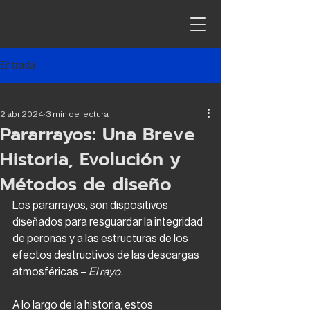
Entrada
All Posts
2 abr 2024
3 min de lectura
All Posts
Pararrayos: Una Breve
ingeniería
Historia, Evolución y
arquitectura
Métodos de diseño
contrucción
Los pararrayos, son dispositivos 
CAPEX
diseñados para resguardar la integridad 
de peronas y a las estructuras de los 
efectos destructivos de las descargas 
atmosféricas – 
El rayo
.
A lo largo de la historia, estos 