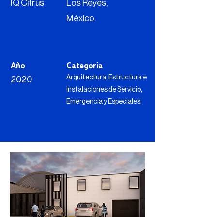
IQ Citrus
Los Reyes,
México.
Año
Categoría
Arquitectura, Estructura e
2020
Instalaciones de Servicio,
Emergencia y Especiales.