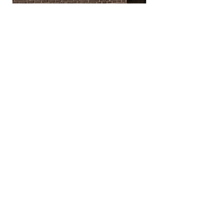
Info
info@pspmexico.mx
222 399 5973
Address
Paseo Opera 4, Building Escala-Office
202 B, Lomas de Angelópolis II, 72830
San Andres Cholula, Puebla, Mexico