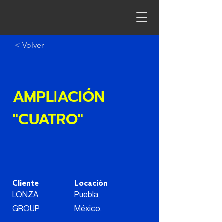
< Volver
AMPLIACIÓN
"CUATRO"
Cliente
Locación
LONZA
Puebla,
GROUP
México.