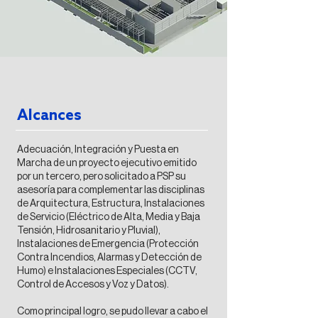
Alcances
Adecuación, Integración y Puesta en
Marcha de un proyecto ejecutivo emitido
por un tercero, pero solicitado a PSP su
asesoría para complementar las disciplinas
de Arquitectura, Estructura, Instalaciones
de Servicio (Eléctrico de Alta, Media y Baja
Tensión, Hidrosanitario y Pluvial),
Instalaciones de Emergencia (Protección
Contra Incendios, Alarmas y Detección de
Humo) e Instalaciones Especiales (CCTV,
Control de Accesos y Voz y Datos).
Como principal logro, se pudo llevar a cabo el