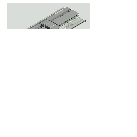
Info
info@pspmexico.mx
222 399 5973