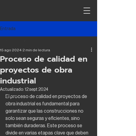
Entrada
All Posts
15 ago 2024
2 min de lectura
All Posts
Proceso de calidad en
ingeniería
proyectos de obra
arquitectura
industrial
contrucción
Actualizado:
12 sept 2024
CAPEX
El proceso de calidad en proyectos de 
obra industrial es fundamental para 
garantizar que las construcciones no 
solo sean seguras y eficientes, sino 
también duraderas. Este proceso se 
divide en varias etapas clave que deben 