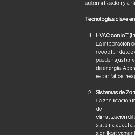
automatización y anál
Tecnologías clave en 
HVAC con IoT (In
La integración d
recopilen datos 
pueden ajustar e
de energía. Adem
evitar fallos ine
Sistemas de Zoni
La zonificación i
de
climatización dif
sistema adapta s
significativament