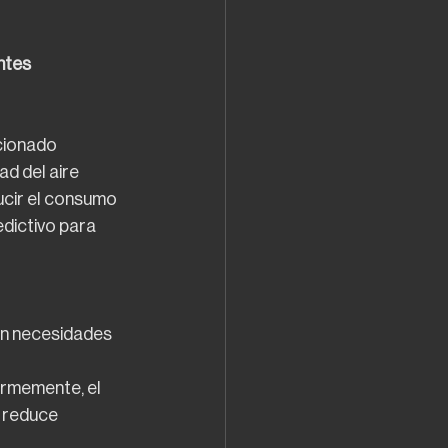
ntes
cionado 
d del aire 
ucir el consumo 
dictivo para 
con necesidades 
formemente, el 
 reduce 