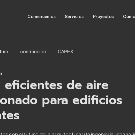
Comencemos
Servicios
Proyectos
Cómo
tura
contrucción
CAPEX
ra
 eficientes de aire
onado para edificios
ntes
ntes son el futuro de la arquitectura y la ingeniería urbana,