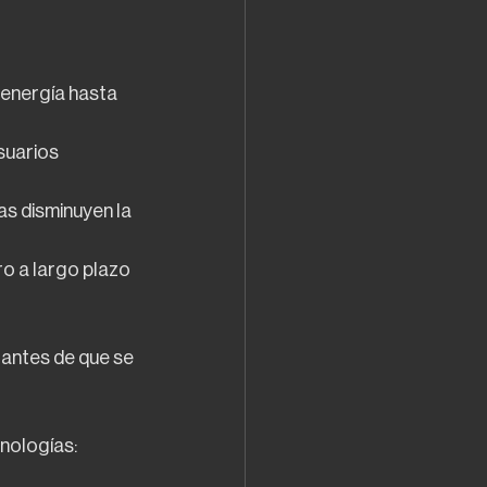
 energía hasta 
suarios 
s disminuyen la 
ro a largo plazo 
 antes de que se
nologías: