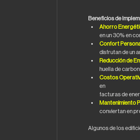
Beneficios de Implem
Ahorro Energéti
en un 30% en co
Confort Persona
disfrutan de un 
Reducción de Em
huella de carbono
Costos Operativ
en
facturas de ene
Mantenimiento Pr
conviertan en p
Algunos de los edifi