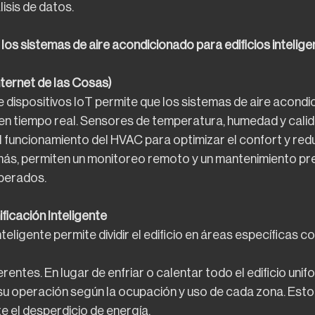
isis de datos.
los sistemas de aire acondicionado para edificios intelige
ternet de las Cosas)
e dispositivos IoT permite que los sistemas de aire acondi
en tiempo real. Sensores de temperatura, humedad y calida
l funcionamiento del HVAC para optimizar el confort y red
ás, permiten un monitoreo remoto y un mantenimiento pre
sperados.
ficación Inteligente
nteligente permite dividir el edificio en áreas específicas 
erentes. En lugar de enfriar o calentar todo el edificio uni
u operación según la ocupación y uso de cada zona. Esto
e el desperdicio de energía.