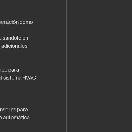
igeración como 
ulsándolo en 
radicionales.
ape para 
del sistema HVAC 
ensores para 
ma automática 