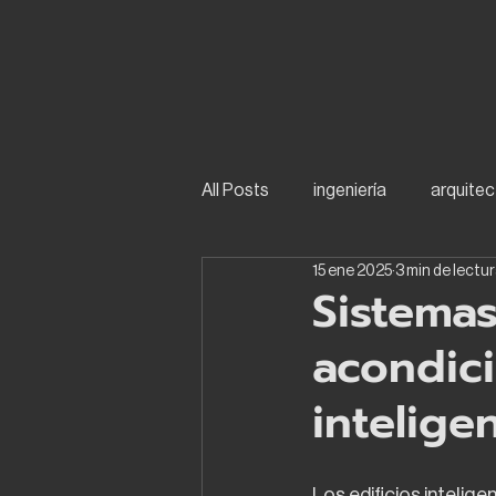
All Posts
ingeniería
arquitec
15 ene 2025
3 min de lectu
Sistemas
acondici
intelige
Los edificios intelige