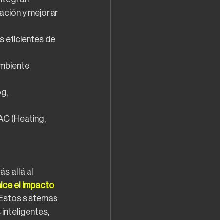
ación y mejorar 
 eficientes de 
mbiente 
g, 
AC (Heating,
ás allá al
ice el impacto
Estos sistemas 
inteligentes,