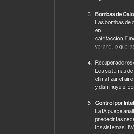
Bombas de Calor 
Las bombas de c
en
calefacción. Fun
verano, lo que l
Recuperadores 
Los sistemas de 
climatizar el ai
y disminuye el c
Control por Inteli
La IA puede anal
predecir las nec
los sistemas HVA