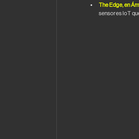
The Edge, en Ám
sensores IoT que