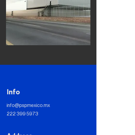
Info
info@pspmexico.mx
222 399 5973