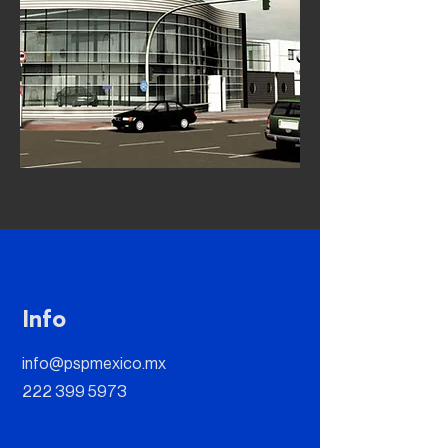
Info
info@pspmexico.mx
222 399 5973