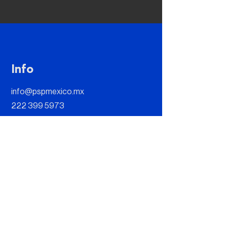
Info
info@pspmexico.mx
222 399 5973
Address
Paseo Opera 4, Building Escala-Office
202 B, Lomas de Angelópolis II, 72830
San Andres Cholula, Puebla, Mexico