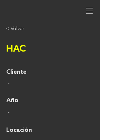
< Volver
HAC
Cliente
-
Año
-
Locación